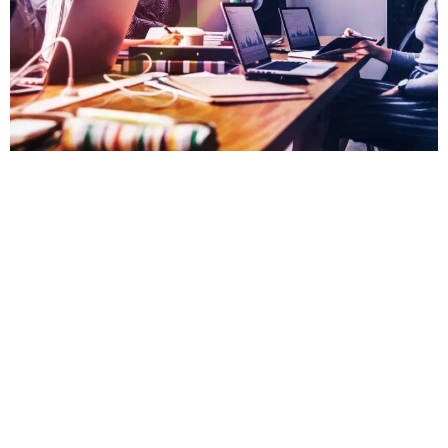
Gestão de tráfego pago Você quer anunciar na internet
mas não sabe como? Ou já anunciou e não teve bons
resultados? Com uma gestão de tráfego pago bem feita
é possível mostrar a sua empresa para o público certo,
na hora certa, com a melhor melhor mensagem e no
canal que mais impacta. Independente do […]
Vamos levar a sua marca para outro nível.
Todos os direitos reservados