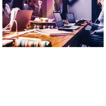
Gestão de tráfego pago Você quer anunciar na internet
mas não sabe como? Ou já anunciou e não teve bons
resultados? Com uma gestão de tráfego pago bem feita
é possível mostrar a sua empresa para o público certo,
na hora certa, com a melhor melhor mensagem e no
canal que mais impacta. Independente do […]
Vamos levar a sua marca para outro nível.
Todos os direitos reservados