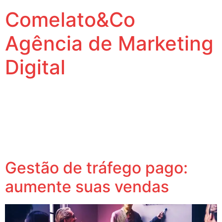
Comelato&Co
Agência de Marketing
Digital
Vamos levar a sua marca para outro nível.
Tag:
Google
Pesquisa
Gestão de tráfego pago:
aumente suas vendas