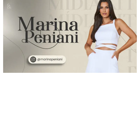
Marina Peniani é uma modelo e influencer que vem se
destacando no mundo digital. Moradora de São José
do Rio Preto, ela compartilha sua paixão pela moda e
pelo estilo de vida em seu perfil no Instagram, onde
tem conquistado seguidores fiéis. Com uma presença
marcante nas redes sociais, Marina atraiu a atenção de
diversas […]