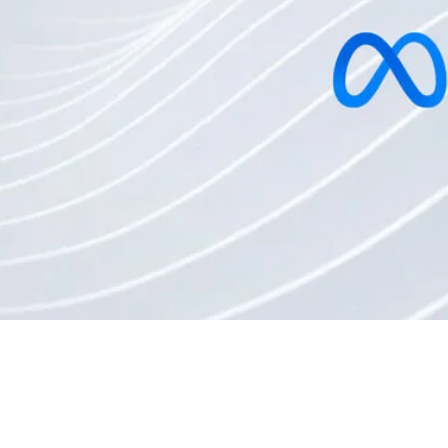
 digital, é essencial estar sempre atualizado sobre as no
ois novos tipos de anúncios que têm o potencial de trans
Essas novidades prometem oferecer maior […]