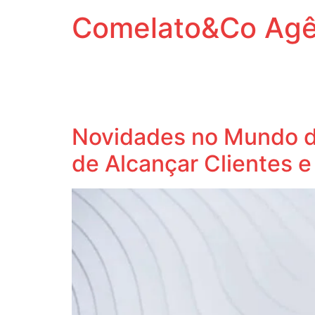
Comelato&Co Agên
Vamos levar a sua marca para outro nível.
Tag:
otimizaçãod
Novidades no Mundo d
de Alcançar Clientes 