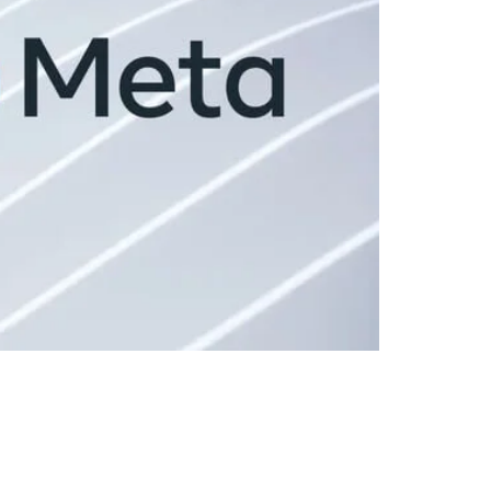
vidades e tendências. Nesse contexto, a
formar a maneira como os varejistas alcançam
Todos os direitos reservados