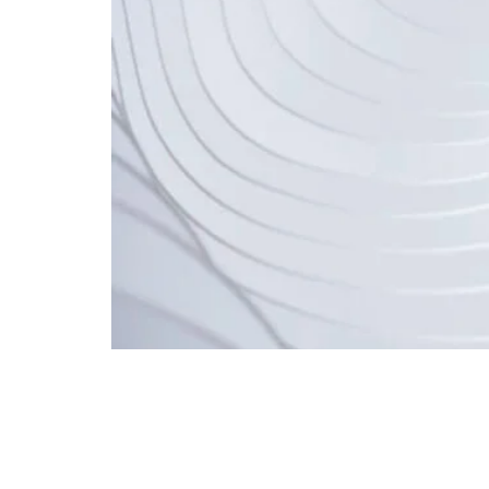
No mundo em constante evolução do marketing
Meta (Facebook e Instagram) está testando d
seus clientes e impulsionam as conversões. 
Vamos levar a sua marca para outro nível.