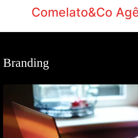
Comelato&Co Agên
Vamos levar a sua marca para outro nível.
Branding